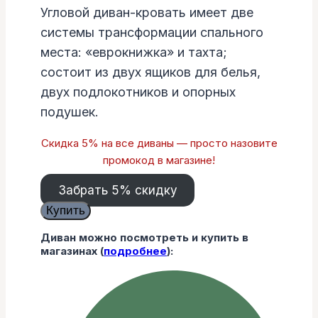
Угловой диван-кровать имеет две
системы трансформации спального
места: «еврокнижка» и тахта;
состоит из двух ящиков для белья,
двух подлокотников и опорных
подушек.
Скидка 5% на все диваны — просто назовите
промокод в магазине!
Забрать 5% скидку
Количество
Купить
товара
Диван можно посмотреть и купить в
Угловой
магазинах (
подробнее
):
диван
Базилевс
увеличенный