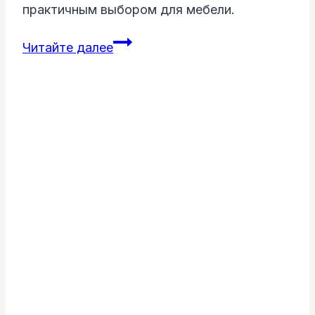
практичным выбором для мебели.
Диван
Читайте далее
в
рогожке:
уют
и
стиль
в
вашем
интерьере