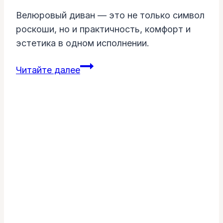
Велюровый диван — это не только символ
роскоши, но и практичность, комфорт и
эстетика в одном исполнении.
Диван
Читайте далее
в
велюре
в
интерьере:
элегантность
и
комфорт