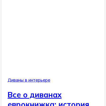
идеальный
раскладной
диван
для
маленькой
квартиры
Диваны в интерьере
Все о диванах
еврокнижка: история,